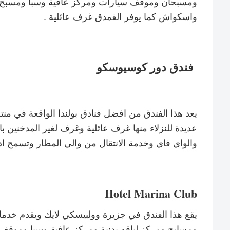
ومسبحان وموقف سيارات ومركز عافية وسبا ومسبح ال
واسكواش كما يوفر الفمدق غرف عائلية .
فندق دور كوسيوسكو
يعد هذا الفندق من افضل فنادق بولندا الواقعة في 
عديدة للنزلاء منها غرف عائلية وغرف لغير المدخنين ب
والواي فاي وخدمة الانتقال من والي المطار وتسمح ادا
Hotel Marina Club
يقع هذا الفندق في جزيرة وولبيسكي لايك ويقدم خدم
ومسابح ومركز لياقه بدنية ومركز عافية وسبا وموقف 