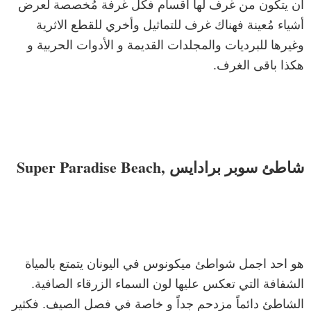
ان يتكون من غرف لها أقسام فكل غرفة مُخصصة لعرض
أشياء مُعينة فهناك غرف للتماثيل وأخري للقطع الاثرية
وغيرها للبرديات والمجلدات القديمة و الأدوات الحربية و
هكذا باقى الغرف.
شاطئ سوبر برادايس ,Super Paradise Beach
هو احد اجمل شواطئ ميكونوس في اليونان يتمتع بالمياة
الشفافة التي تعكس عليها لون السماء الزرقاء الصافية.
الشاطئ دائماً مزدحم جداً و خاصة في فصل الصيف. فكثير