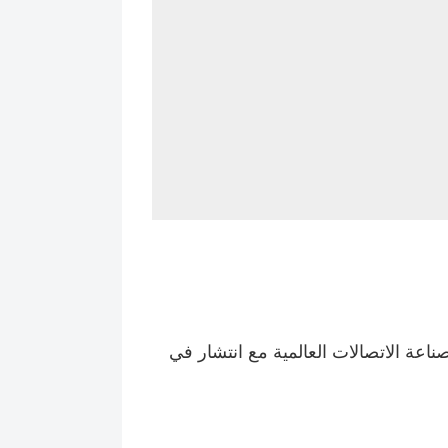
توفر منتجات وخدمات من فئة Carrier Grade لصناعة الاتصالات العالمية مع انتشار في