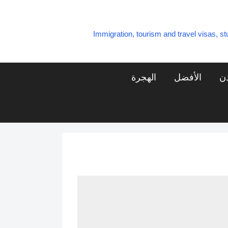
ياحة سفر منح دراسية دراسة في الخارج تأشيرات سياحية حجوزات تذاكر مخفضة طيران فنادق حول العالم Immigration, tourism and travel visas, study
دن
الأفضل
الهجرة