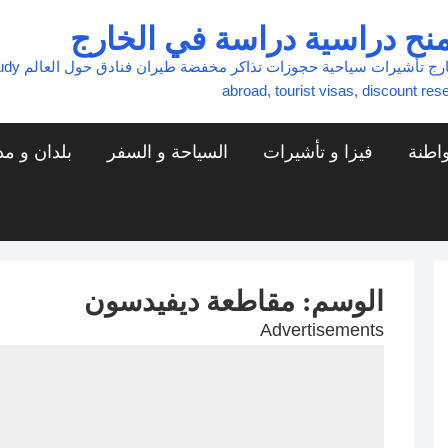
نح دراسية دراسة في الخارج
فيزا هجرة س
abroad, tourist visas, discount rese
واطنة
فيزا و تأشيرات
السياحة و السفر
بلدان و م
الوسم:
مقاطعة ديفيدسون
Advertisements