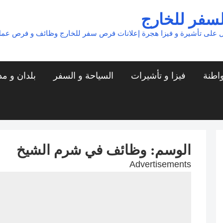
لسفر للخارج
 على تأشيرة و فيزا هجرة إعلانات فرص سفر للخارج وظائف و فرص عم
واطنة
فيزا و تأشيرات
السياحة و السفر
بلدان و م
الوسم:
وظائف في شرم الشيخ
Advertisements